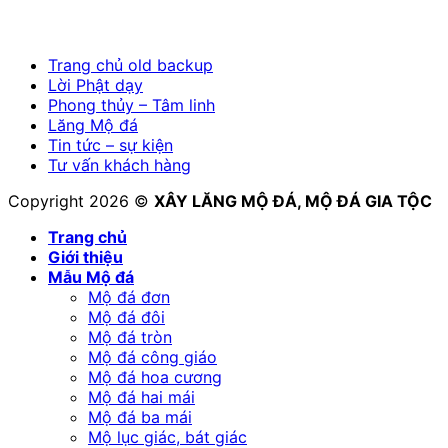
Trang chủ old backup
Lời Phật dạy
Phong thủy – Tâm linh
Lăng Mộ đá
Tin tức – sự kiện
Tư vấn khách hàng
Copyright 2026 ©
XÂY LĂNG MỘ ĐÁ, MỘ ĐÁ GIA TỘC
Trang chủ
Giới thiệu
Mẫu Mộ đá
Mộ đá đơn
Mộ đá đôi
Mộ đá tròn
Mộ đá công giáo
Mộ đá hoa cương
Mộ đá hai mái
Mộ đá ba mái
Mộ lục giác, bát giác