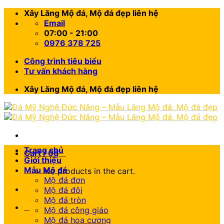
Skip
Xây Lăng Mộ đá, Mộ đá đẹp liên hệ
to
Email
content
07:00 - 21:00
0976 378 725
Công trình tiêu biểu
Tư vấn khách hàng
Xây Lăng Mộ đá, Mộ đá đẹp liên hệ
Trang chủ
Cart /
0
₫
0
Giới thiệu
Mẫu Mộ đá
No products in the cart.
Mộ đá đơn
Mộ đá đôi
Mộ đá tròn
0
Mộ đá công giáo
Mộ đá hoa cương