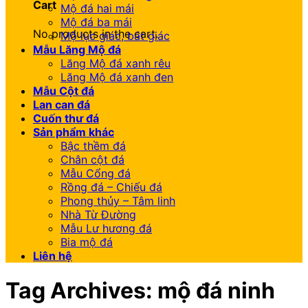
Cart
Mộ đá hai mái
Mộ đá ba mái
No products in the cart.
Mộ lục giác, bát giác
Mẫu Lăng Mộ đá
Lăng Mộ đá xanh rêu
Lăng Mộ đá xanh đen
Mẫu Cột đá
Lan can đá
Cuốn thư đá
Sản phẩm khác
Bậc thềm đá
Chân cột đá
Mẫu Cổng đá
Rồng đá – Chiếu đá
Phong thủy – Tâm linh
Nhà Từ Đường
Mẫu Lư hương đá
Bia mộ đá
Liên hệ
Tag Archives:
mộ đá ninh