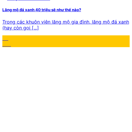
Lăng mộ đá xanh 40 triệu sẽ như thế nào?
Trong các khuôn viên lăng mộ gia đình, lăng mộ đá xanh
(hay còn gọi [...]
04
Th2