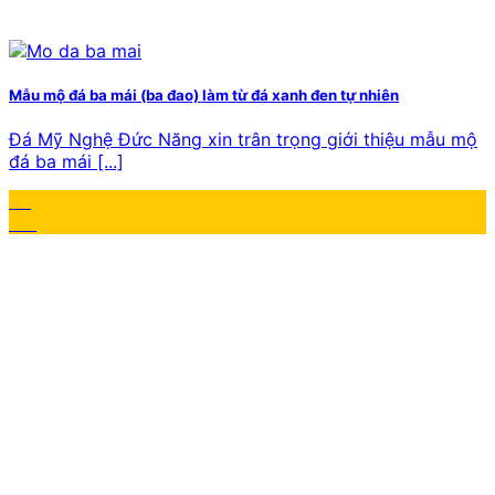
Mẫu mộ đá ba mái (ba đao) làm từ đá xanh đen tự nhiên
Đá Mỹ Nghệ Đức Năng xin trân trọng giới thiệu mẫu mộ
đá ba mái [...]
23
Th1