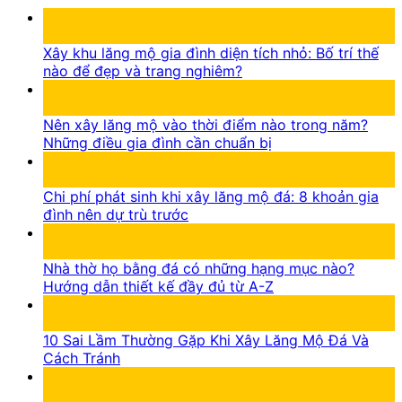
05
Th8
Xây khu lăng mộ gia đình diện tích nhỏ: Bố trí thế
nào để đẹp và trang nghiêm?
05
Th8
Nên xây lăng mộ vào thời điểm nào trong năm?
Những điều gia đình cần chuẩn bị
05
Th8
Chi phí phát sinh khi xây lăng mộ đá: 8 khoản gia
đình nên dự trù trước
16
Th7
Nhà thờ họ bằng đá có những hạng mục nào?
Hướng dẫn thiết kế đầy đủ từ A-Z
15
Th7
10 Sai Lầm Thường Gặp Khi Xây Lăng Mộ Đá Và
Cách Tránh
14
Th7