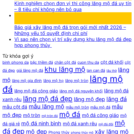
Kinh nghiệm chọn đơn vị thi công lăng mộ đá uy tín
– 8 tiêu chí không nên bỏ qua
13
Th7
Báo giá xây lăng mộ đá trọn gói mới nhất 2026 –
Những yếu tố quyết định chi phí
Vì sao nên chọn vị trí xây dựng khu lăng mộ đá đẹp
hợp phong thủy
Từ khóa gợi ý
cột đá khối
binh phong da
bậc thềm đá
chân cột đá
cuon thu da
cột
khu lăng mộ
lăng
đá đẹp
giá lăng mộ đá
lan can đá
lâu thờ
lăng mộ
mộ
lăng mộ gia đình
lăng mộ họ
lăng mộ tròn
đá
lăng mộ đá
lăng mộ đá công giáo
lăng mộ đá nguyên khối
lăng mộ đá đẹp
lăng đá
lăng mộ đẹp
xanh rêu
mẫu lăng mộ
mẫu
mẫu cột đá
mẫu mộ tròn
mẫu mộ đá
mộ đá
mộ đẹp
mộ tròn
mộ đá công giáo
mộ
mộ tròn đá
mộ
mộ đá ninh bình
mộ đá xanh rêu
đá giá rẻ
mộ đá đôi
đá đẹp
mộ đẹp
xây lăng mộ
Phong thủy
phong thủy mộ