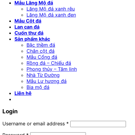
Mẫu Lăng Mộ đá
Lăng Mộ đá xanh rêu
Lăng Mộ đá xanh đen
Mẫu Cột đá
Lan can đá
Cuốn thư đá
Sản phẩm khác
Bậc thềm đá
Chân cột đá
Mẫu Cổng đá
Rồng đá – Chiếu đá
Phong thủy – Tâm linh
Nhà Từ Đường
Mẫu Lư hương đá
Bia mộ đá
Liên hệ
Login
Username or email address
*
Password
*