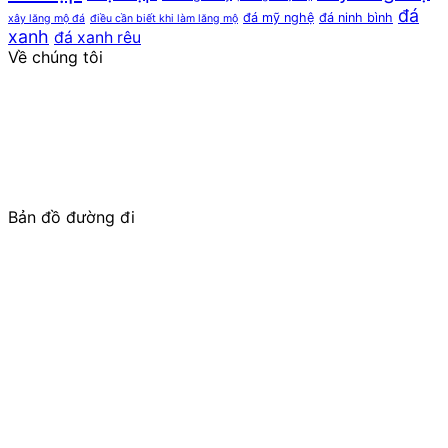
đá
đá mỹ nghệ
đá ninh bình
xây lăng mộ đá
điều cần biết khi làm lăng mộ
xanh
đá xanh rêu
Về chúng tôi
ĐỨC NĂNG STONE
, là đơn vị UY TÍN – THƯƠNG HIỆU
trong lĩnh vực điêu khắc, chế tác các sản phẩm cao cấp
từ đá: Lăng mộ đá; Mộ đá;
Cột đá
Nhà thờ họ/Đình
Chùa, Từ Đường, Bảo điện, Công trình tâm linh; Cổng đá
cho Nhà thờ tổ, Từ đường, Cổng làng; Cuốn thư đá; Lan
can đá, Lư hương đá, Rồng đá, Chiếu
Rồng đá
, Bàn ghế
đá tự nhiên; Tượng phật đá,….
Bản đồ đường đi