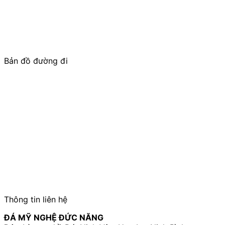
trong lĩnh vực điêu khắc, chế tác các sản phẩm cao cấp
từ đá: Lăng mộ đá; Mộ đá;
Cột đá
Nhà thờ họ/Đình
Chùa, Từ Đường, Bảo điện, Công trình tâm linh; Cổng đá
cho Nhà thờ tổ, Từ đường, Cổng làng; Cuốn thư đá; Lan
can đá, Lư hương đá, Rồng đá, Chiếu
Rồng đá
, Bàn ghế
đá tự nhiên; Tượng phật đá,….
Bản đồ đường đi
Thông tin liên hệ
ĐÁ MỸ NGHỆ ĐỨC NĂNG