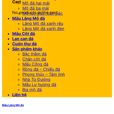
Cart
Mộ đá hai mái
Mộ đá ba mái
No products in the cart.
Mộ lục giác, bát giác
Mẫu Lăng Mộ đá
Lăng Mộ đá xanh rêu
Lăng Mộ đá xanh đen
Mẫu Cột đá
Lan can đá
Cuốn thư đá
Sản phẩm khác
Bậc thềm đá
Chân cột đá
Mẫu Cổng đá
Rồng đá – Chiếu đá
Phong thủy – Tâm linh
Nhà Từ Đường
Mẫu Lư hương đá
Bia mộ đá
Liên hệ
Mẫu Lăng Mộ đá