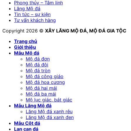
Phong thủy – Tâm linh
Lăng Mộ đá
Tin tức – sự kiện
Tư vấn khách hàng
Copyright 2026 ©
XÂY LĂNG MỘ ĐÁ, MỘ ĐÁ GIA TỘC
Trang chủ
Giới thiệu
Mẫu Mộ đá
Mộ đá đơn
Mộ đá đôi
Mộ đá tròn
Mộ đá công giáo
Mộ đá hoa cương
Mộ đá hai mái
Mộ đá ba mái
Mộ lục giác, bát giác
Mẫu Lăng Mộ đá
Lăng Mộ đá xanh rêu
Lăng Mộ đá xanh đen
Mẫu Cột đá
Lan can đá