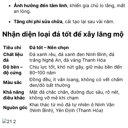
Ảnh hưởng đến tâm linh
, khiến gia chủ lo lắng, mất
an lòng.
Tăng chi phí sửa chữa
, cải tạo lại sau vài năm.
Nhận diện loại đá tốt để xây lăng mộ
Tiêu chí
Đá tốt – Nên chọn
Chất liệu
Đá xanh rêu, đá xanh đen Ninh Bình, đá
đá
trắng Nghệ An, đá vàng Thanh Hóa
Độ bền –
Chịu lực tốt, khó nứt gãy, giữ màu bền đến
độ cứng
80–100 năm
Đồng đều, ít vân loang, không có vết chấm
Màu sắc
đen/đỏ bất thường
Khả năng
Mặt đá chắc chắn, đường đục sâu, rõ nét,
điêu khắc
không vỡ mẻ khi chạm
Khai thác từ mỏ đá tự nhiên ở Ninh Vân
Nguồn gốc
(Ninh Bình), Yên Định (Thanh Hóa)