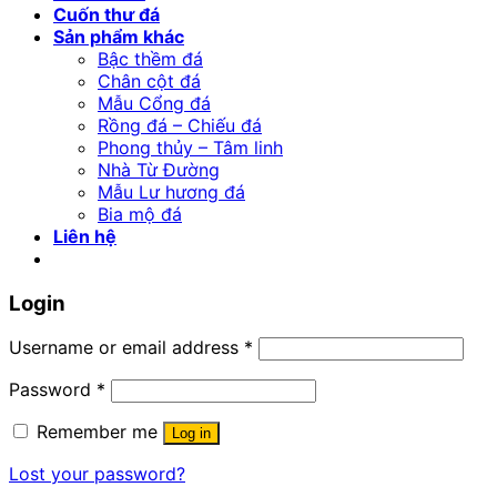
Cuốn thư đá
Sản phẩm khác
Bậc thềm đá
Chân cột đá
Mẫu Cổng đá
Rồng đá – Chiếu đá
Phong thủy – Tâm linh
Nhà Từ Đường
Mẫu Lư hương đá
Bia mộ đá
Liên hệ
Login
Username or email address
*
Password
*
Remember me
Log in
Lost your password?