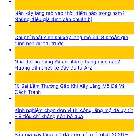
05
Th8
Nên xây lăng mộ vào thời điểm nào trong năm?
Những điều gia đình cần chuẩn bị
05
Th8
Chi phí phát sinh khi xây lăng mộ đá: 8 khoản gia
đình nên dự trù trước
16
Th7
Nhà thờ họ bằng đá có những hạng mục nào?
Hướng dẫn thiết kế đầy đủ từ A-Z
15
Th7
10 Sai Lầm Thường Gặp Khi Xây Lăng Mộ Đá Và
Cách Tránh
14
Th7
Kinh nghiệm chọn đơn vị thi công lăng mộ đá uy tín
– 8 tiêu chí không nên bỏ qua
13
Th7
Báo giá xây lăng mộ đá trọn gói mới nhất 2026 –