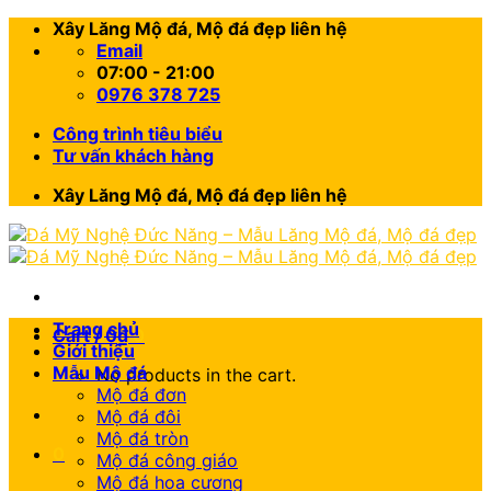
Skip
Xây Lăng Mộ đá, Mộ đá đẹp liên hệ
to
Email
content
07:00 - 21:00
0976 378 725
Công trình tiêu biểu
Tư vấn khách hàng
Xây Lăng Mộ đá, Mộ đá đẹp liên hệ
Trang chủ
Cart /
0
₫
0
Giới thiệu
Mẫu Mộ đá
No products in the cart.
Mộ đá đơn
Mộ đá đôi
Mộ đá tròn
0
Mộ đá công giáo
Mộ đá hoa cương