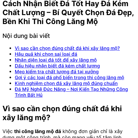
Cách Nhận Biết Đá Tốt Hay Đá Kém
Chất Lượng – Bí Quyết Chọn Đá Đẹp,
Bền Khi Thi Công Lăng Mộ
Nội dung bài viết
Vì sao cần chọn đúng chất đá khi xây lăng mộ?
Hậu quả khi chọn sai loại đá
Nhận diện loại đá tốt để xây lăng mộ
Dấu hiệu nhận biết đá kém chất lượng
Mẹo kiểm tra chất lượng đá tại xưởng
Gợi ý các loại đá phổ biến trong thi công lăng mộ
Kinh nghiệm chọn đá xây lăng mộ đúng chuẩn
Đá Mỹ Nghệ Đức Năng – Nơi Kiến Tạo Những Công
Trình Bất Hủ
Vì sao cần chọn đúng chất đá khi
xây lăng mộ?
Việc
thi công lăng mộ đá
không đơn giản chỉ là xây
dựng một công trình, mà còn mang yếu tố tâm linh,