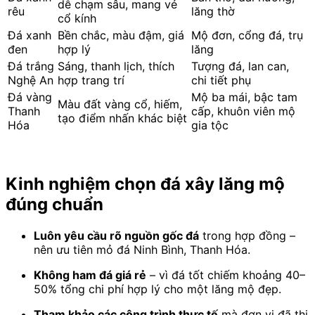
dễ chạm sâu, mang vẻ
rêu
lăng thờ
cổ kính
Đá xanh
Bền chắc, màu đậm, giá
Mộ đơn, cổng đá, trụ
đen
hợp lý
lăng
Đá trắng
Sáng, thanh lịch, thích
Tượng đá, lan can,
Nghệ An
hợp trang trí
chi tiết phụ
Đá vàng
Mộ ba mái, bậc tam
Màu đất vàng cổ, hiếm,
Thanh
cấp, khuôn viên mộ
tạo điểm nhấn khác biệt
Hóa
gia tộc
Kinh nghiệm chọn đá xây lăng mộ
đúng chuẩn
Luôn yêu cầu rõ nguồn gốc đá
trong hợp đồng –
nên ưu tiên mỏ đá Ninh Bình, Thanh Hóa.
Không ham đá giá rẻ
– vì đá tốt chiếm khoảng 40–
50% tổng chi phí hợp lý cho một lăng mộ đẹp.
Tham khảo các công trình thực tế
mà đơn vị đã thi