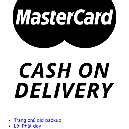
Trang chủ old backup
Lời Phật dạy