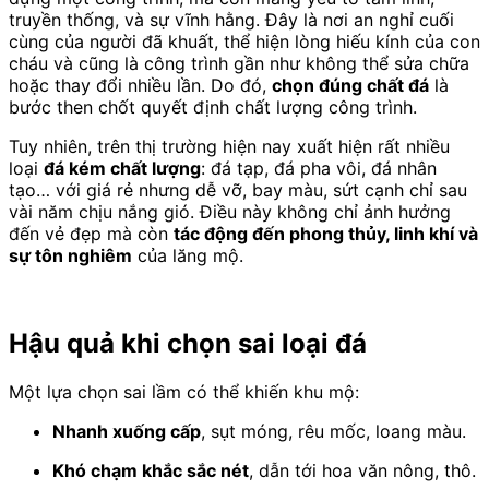
truyền thống, và sự vĩnh hằng. Đây là nơi an nghỉ cuối
cùng của người đã khuất, thể hiện lòng hiếu kính của con
cháu và cũng là công trình gần như không thể sửa chữa
hoặc thay đổi nhiều lần. Do đó,
chọn đúng chất đá
là
bước then chốt quyết định chất lượng công trình.
Tuy nhiên, trên thị trường hiện nay xuất hiện rất nhiều
loại
đá kém chất lượng
: đá tạp, đá pha vôi, đá nhân
tạo… với giá rẻ nhưng dễ vỡ, bay màu, sứt cạnh chỉ sau
vài năm chịu nắng gió. Điều này không chỉ ảnh hưởng
đến vẻ đẹp mà còn
tác động đến phong thủy, linh khí và
sự tôn nghiêm
của lăng mộ.
Hậu quả khi chọn sai loại đá
Một lựa chọn sai lầm có thể khiến khu mộ:
Nhanh xuống cấp
, sụt móng, rêu mốc, loang màu.
Khó chạm khắc sắc nét
, dẫn tới hoa văn nông, thô.