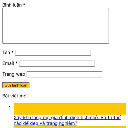
Bình luận
*
Tên
*
Email
*
Trang web
Bài viết mới
05
Th8
Xây khu lăng mộ gia đình diện tích nhỏ: Bố trí thế
nào để đẹp và trang nghiêm?