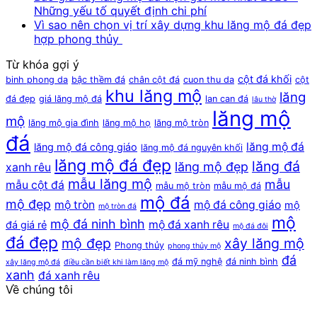
Những yếu tố quyết định chi phí
Vì sao nên chọn vị trí xây dựng khu lăng mộ đá đẹp
hợp phong thủy
Từ khóa gợi ý
cột đá khối
binh phong da
bậc thềm đá
chân cột đá
cuon thu da
cột
khu lăng mộ
lăng
đá đẹp
giá lăng mộ đá
lan can đá
lâu thờ
lăng mộ
mộ
lăng mộ gia đình
lăng mộ họ
lăng mộ tròn
đá
lăng mộ đá
lăng mộ đá công giáo
lăng mộ đá nguyên khối
lăng mộ đá đẹp
lăng đá
lăng mộ đẹp
xanh rêu
mẫu lăng mộ
mẫu
mẫu cột đá
mẫu mộ tròn
mẫu mộ đá
mộ đá
mộ đẹp
mộ tròn
mộ đá công giáo
mộ
mộ tròn đá
mộ
mộ đá ninh bình
mộ đá xanh rêu
đá giá rẻ
mộ đá đôi
đá đẹp
mộ đẹp
xây lăng mộ
Phong thủy
phong thủy mộ
đá
đá mỹ nghệ
đá ninh bình
xây lăng mộ đá
điều cần biết khi làm lăng mộ
xanh
đá xanh rêu
Về chúng tôi
ĐỨC NĂNG STONE
, là đơn vị UY TÍN – THƯƠNG HIỆU