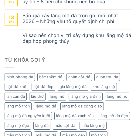
uy tín – 8 tiêu chí không nên bỏ qua
Th7
Báo giá xây lăng mộ đá trọn gói mới nhất
13
2026 – Những yếu tố quyết định chi phí
Th7
Vì sao nên chọn vị trí xây dựng khu lăng mộ đá
đẹp hợp phong thủy
TỪ KHÓA GỢI Ý
binh phong da
bậc thềm đá
chân cột đá
cuon thu da
cột đá khối
cột đá đẹp
giá lăng mộ đá
khu lăng mộ
lan can đá
lâu thờ
lăng mộ
lăng mộ gia đình
lăng mộ họ
lăng mộ tròn
lăng mộ đá
lăng mộ đá công giáo
lăng mộ đá nguyên khối
lăng mộ đá xanh rêu
lăng mộ đá đẹp
lăng mộ đẹp
lăng đá
mẫu cột đá
mẫu lăng mộ
mẫu mộ tròn
mẫu mộ đá
mẫu mộ đẹp
mộ tròn