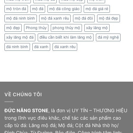
mộ tròn đá
mộ đá
mộ đá công giáo
mộ đá giá rẻ
mộ đá ninh bình
mộ đá xanh rêu
mộ đá đôi
mộ đá đẹp
mộ đẹp
Phong thủy
phong thủy mộ
xây lăng mộ
xây lăng mộ đá
điều cần biết khi làm lăng mộ
đá mỹ nghệ
đá ninh bình
đá xanh
đá xanh rêu
VỀ CHÚNG TÔI
ĐỨC NĂNG STONE
, là đơn vị UY TÍN – THƯƠNG HIỆU
trong lĩnh vực điêu khắc, chế tác các sản phẩm cao
cấp từ đá: Lăng mộ đá; Mộ đá;
Cột đá
Nhà thờ họ/
Đình Chùa, Từ Đường, Bảo điện, Công trình tâm linh;