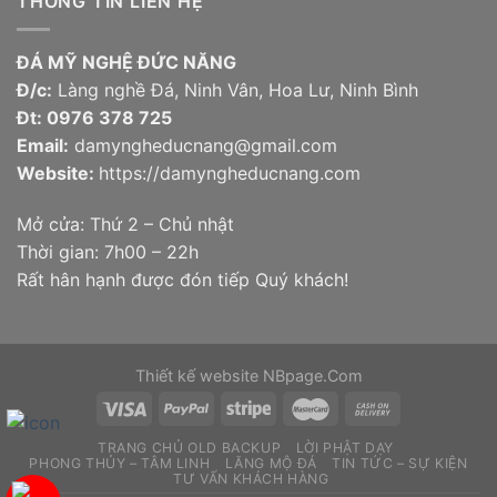
THÔNG TIN LIÊN HỆ
ĐÁ MỸ NGHỆ ĐỨC NĂNG
Đ/c:
Làng nghề Đá, Ninh Vân, Hoa Lư, Ninh Bình
Đt:
0976 378 725
Email:
damyngheducnang@gmail.com
Website:
https://damyngheducnang.com
Mở cửa: Thứ 2 – Chủ nhật
Thời gian: 7h00 – 22h
Rất hân hạnh được đón tiếp Quý khách!
Thiết kế website
NBpage.Com
TRANG CHỦ OLD BACKUP
LỜI PHẬT DẠY
PHONG THỦY – TÂM LINH
LĂNG MỘ ĐÁ
TIN TỨC – SỰ KIỆN
TƯ VẤN KHÁCH HÀNG