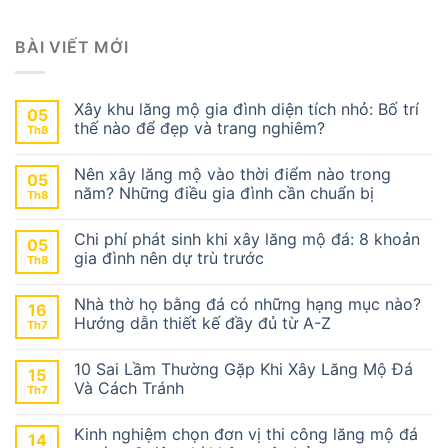
BÀI VIẾT MỚI
Xây khu lăng mộ gia đình diện tích nhỏ: Bố trí
05
thế nào để đẹp và trang nghiêm?
Th8
Nên xây lăng mộ vào thời điểm nào trong
05
năm? Những điều gia đình cần chuẩn bị
Th8
Chi phí phát sinh khi xây lăng mộ đá: 8 khoản
05
gia đình nên dự trù trước
Th8
Nhà thờ họ bằng đá có những hạng mục nào?
16
Hướng dẫn thiết kế đầy đủ từ A-Z
Th7
10 Sai Lầm Thường Gặp Khi Xây Lăng Mộ Đá
15
Và Cách Tránh
Th7
Kinh nghiệm chọn đơn vị thi công lăng mộ đá
14