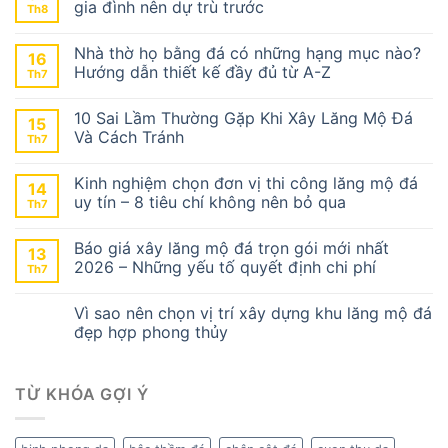
gia đình nên dự trù trước
Th8
Nhà thờ họ bằng đá có những hạng mục nào?
16
Hướng dẫn thiết kế đầy đủ từ A-Z
Th7
10 Sai Lầm Thường Gặp Khi Xây Lăng Mộ Đá
15
Và Cách Tránh
Th7
Kinh nghiệm chọn đơn vị thi công lăng mộ đá
14
uy tín – 8 tiêu chí không nên bỏ qua
Th7
Báo giá xây lăng mộ đá trọn gói mới nhất
13
2026 – Những yếu tố quyết định chi phí
Th7
Vì sao nên chọn vị trí xây dựng khu lăng mộ đá
đẹp hợp phong thủy
TỪ KHÓA GỢI Ý