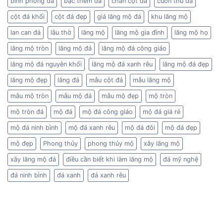
binh phong da
bậc thềm đá
chân cột đá
cuon thu da
cột đá khối
cột đá đẹp
giá lăng mộ đá
khu lăng mộ
lan can đá
lâu thờ
lăng mộ
lăng mộ gia đình
lăng mộ họ
lăng mộ tròn
lăng mộ đá
lăng mộ đá công giáo
lăng mộ đá nguyên khối
lăng mộ đá xanh rêu
lăng mộ đá đẹp
lăng mộ đẹp
lăng đá
mẫu cột đá
mẫu lăng mộ
mẫu mộ tròn
mẫu mộ đá
mẫu mộ đẹp
mộ tròn
mộ tròn đá
mộ đá
mộ đá công giáo
mộ đá giá rẻ
mộ đá ninh bình
mộ đá xanh rêu
mộ đá đôi
mộ đá đẹp
mộ đẹp
Phong thủy
phong thủy mộ
xây lăng mộ
xây lăng mộ đá
điều cần biết khi làm lăng mộ
đá mỹ nghệ
đá ninh bình
đá xanh
đá xanh rêu