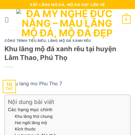
Skip
XÂY LĂNG MỘ ĐÁ, MỘ ĐÁ ĐẸP LIÊN HỆ
to
content
0
CÔNG TRÌNH TIÊU BIỂU
,
LĂNG MỘ ĐÁ XANH RÊU
Khu lăng mộ đá xanh rêu tại huyện
Lâm Thao, Phú Thọ
10
Th7
Nội dung bài viết
Các hạng mục chính
Khu lăng thờ chung
Hai ngôi lăng mộ
Kích thước