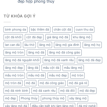
đẹp hợp phong thủy
TỪ KHÓA GỢI Ý
binh phong da
bậc thềm đá
chân cột đá
cuon thu da
cột đá khối
cột đá đẹp
giá lăng mộ đá
khu lăng mộ
lan can đá
lâu thờ
lăng mộ
lăng mộ gia đình
lăng mộ họ
lăng mộ tròn
lăng mộ đá
lăng mộ đá công giáo
lăng mộ đá nguyên khối
lăng mộ đá xanh rêu
lăng mộ đá đẹp
lăng mộ đẹp
lăng đá
mẫu cột đá
mẫu lăng mộ
mẫu mộ tròn
mẫu mộ đá
mẫu mộ đẹp
mộ tròn
mộ tròn đá
mộ đá
mộ đá công giáo
mộ đá giá rẻ
mộ đá ninh bình
mộ đá xanh rêu
mộ đá đôi
mộ đá đẹp
mộ đẹp
Phong thủy
phong thủy mộ
xây lăng mộ
xây lăng mộ đá
điều cần biết khi làm lăng mộ
đá mỹ nghệ