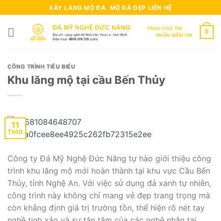
Skip
XÂY LĂNG MỘ ĐÁ, MỘ ĐÁ ĐẸP LIÊN HỆ
to
content
0
CÔNG TRÌNH TIÊU BIỂU
Khu lăng mộ tại cầu Bến Thủy
11
Th10
Công ty Đá Mỹ Nghệ Đức Năng tự hào giới thiệu công
trình khu lăng mộ mới hoàn thành tại khu vực Cầu Bến
Thủy, tỉnh Nghệ An. Với việc sử dụng đá xanh tự nhiên,
công trình này không chỉ mang vẻ đẹp trang trọng mà
còn khẳng định giá trị trường tồn, thể hiện rõ nét tay
nghề tinh xảo và sự tận tâm của các nghệ nhân tại