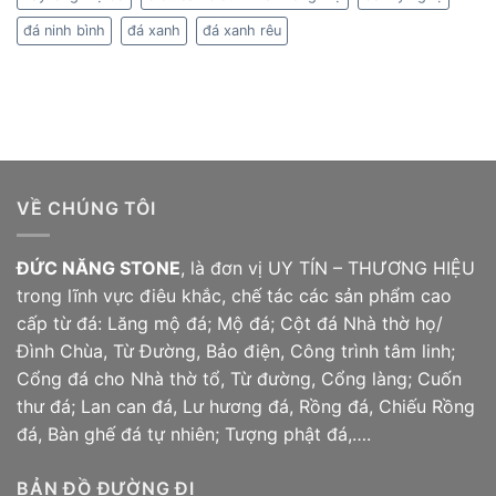
đá ninh bình
đá xanh
đá xanh rêu
VỀ CHÚNG TÔI
ĐỨC NĂNG STONE
, là đơn vị UY TÍN – THƯƠNG HIỆU
trong lĩnh vực điêu khắc, chế tác các sản phẩm cao
cấp từ đá: Lăng mộ đá; Mộ đá;
Cột đá
Nhà thờ họ/
Đình Chùa, Từ Đường, Bảo điện, Công trình tâm linh;
Cổng đá cho Nhà thờ tổ, Từ đường, Cổng làng; Cuốn
thư đá; Lan can đá, Lư hương đá, Rồng đá, Chiếu
Rồng
đá
, Bàn ghế đá tự nhiên; Tượng phật đá,….
BẢN ĐỒ ĐƯỜNG ĐI