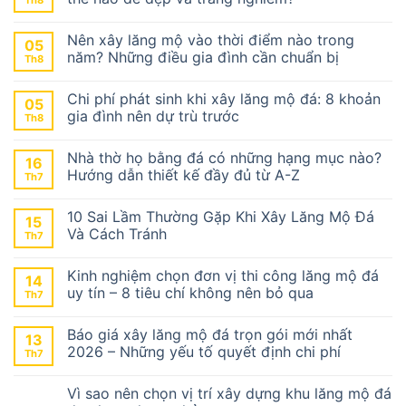
Th8
Nên xây lăng mộ vào thời điểm nào trong
05
năm? Những điều gia đình cần chuẩn bị
Th8
Chi phí phát sinh khi xây lăng mộ đá: 8 khoản
05
gia đình nên dự trù trước
Th8
Nhà thờ họ bằng đá có những hạng mục nào?
16
Hướng dẫn thiết kế đầy đủ từ A-Z
Th7
10 Sai Lầm Thường Gặp Khi Xây Lăng Mộ Đá
15
Và Cách Tránh
Th7
Kinh nghiệm chọn đơn vị thi công lăng mộ đá
14
uy tín – 8 tiêu chí không nên bỏ qua
Th7
Báo giá xây lăng mộ đá trọn gói mới nhất
13
2026 – Những yếu tố quyết định chi phí
Th7
Vì sao nên chọn vị trí xây dựng khu lăng mộ đá