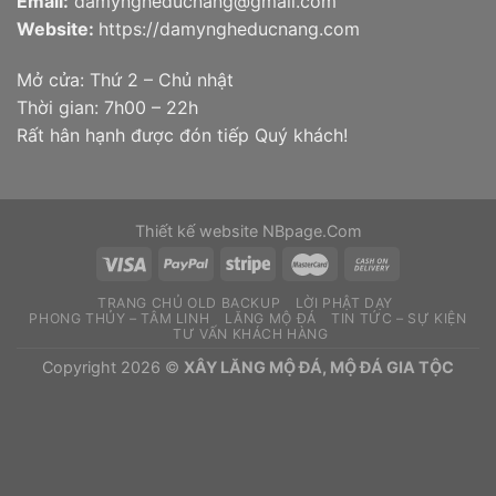
Email:
damyngheducnang@gmail.com
Website:
https://damyngheducnang.com
Mở cửa: Thứ 2 – Chủ nhật
Thời gian: 7h00 – 22h
Rất hân hạnh được đón tiếp Quý khách!
Thiết kế website
NBpage.Com
TRANG CHỦ OLD BACKUP
LỜI PHẬT DẠY
PHONG THỦY – TÂM LINH
LĂNG MỘ ĐÁ
TIN TỨC – SỰ KIỆN
TƯ VẤN KHÁCH HÀNG
Copyright 2026 ©
XÂY LĂNG MỘ ĐÁ, MỘ ĐÁ GIA TỘC