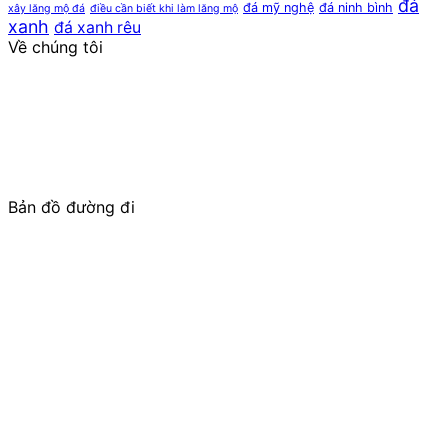
đá
đá mỹ nghệ
đá ninh bình
xây lăng mộ đá
điều cần biết khi làm lăng mộ
xanh
đá xanh rêu
Về chúng tôi
ĐỨC NĂNG STONE
, là đơn vị UY TÍN – THƯƠNG HIỆU
trong lĩnh vực điêu khắc, chế tác các sản phẩm cao cấp
từ đá: Lăng mộ đá; Mộ đá;
Cột đá
Nhà thờ họ/Đình
Chùa, Từ Đường, Bảo điện, Công trình tâm linh; Cổng đá
cho Nhà thờ tổ, Từ đường, Cổng làng; Cuốn thư đá; Lan
can đá, Lư hương đá, Rồng đá, Chiếu
Rồng đá
, Bàn ghế
đá tự nhiên; Tượng phật đá,….
Bản đồ đường đi