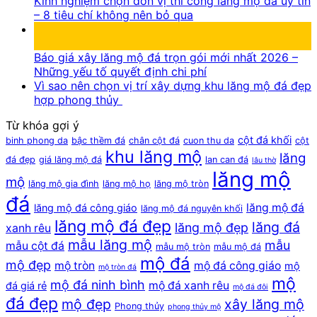
Kinh nghiệm chọn đơn vị thi công lăng mộ đá uy tín
– 8 tiêu chí không nên bỏ qua
13
Th7
Báo giá xây lăng mộ đá trọn gói mới nhất 2026 –
Những yếu tố quyết định chi phí
Vì sao nên chọn vị trí xây dựng khu lăng mộ đá đẹp
hợp phong thủy
Từ khóa gợi ý
cột đá khối
binh phong da
bậc thềm đá
chân cột đá
cuon thu da
cột
khu lăng mộ
lăng
đá đẹp
giá lăng mộ đá
lan can đá
lâu thờ
lăng mộ
mộ
lăng mộ gia đình
lăng mộ họ
lăng mộ tròn
đá
lăng mộ đá
lăng mộ đá công giáo
lăng mộ đá nguyên khối
lăng mộ đá đẹp
lăng đá
lăng mộ đẹp
xanh rêu
mẫu lăng mộ
mẫu
mẫu cột đá
mẫu mộ tròn
mẫu mộ đá
mộ đá
mộ đẹp
mộ tròn
mộ đá công giáo
mộ
mộ tròn đá
mộ
mộ đá ninh bình
mộ đá xanh rêu
đá giá rẻ
mộ đá đôi
đá đẹp
mộ đẹp
xây lăng mộ
Phong thủy
phong thủy mộ