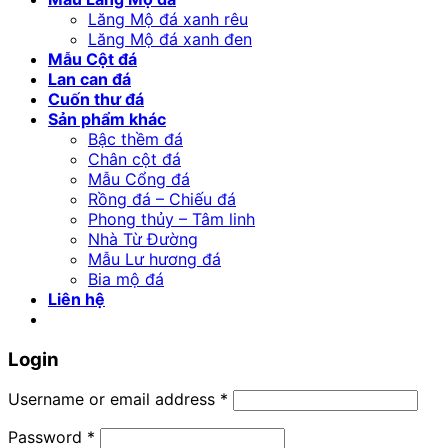
Lăng Mộ đá xanh rêu
Lăng Mộ đá xanh đen
Mẫu Cột đá
Lan can đá
Cuốn thư đá
Sản phẩm khác
Bậc thềm đá
Chân cột đá
Mẫu Cổng đá
Rồng đá – Chiếu đá
Phong thủy – Tâm linh
Nhà Từ Đường
Mẫu Lư hương đá
Bia mộ đá
Liên hệ
Login
Username or email address
*
Password
*