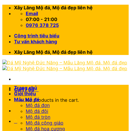
Skip
Xây Lăng Mộ đá, Mộ đá đẹp liên hệ
to
Email
content
07:00 - 21:00
0976 378 725
Công trình tiêu biểu
Tư vấn khách hàng
Xây Lăng Mộ đá, Mộ đá đẹp liên hệ
Trang chủ
Cart /
0
₫
0
Giới thiệu
Mẫu Mộ đá
No products in the cart.
Mộ đá đơn
Mộ đá đôi
Mộ đá tròn
0
Mộ đá công giáo
Mộ đá hoa cương