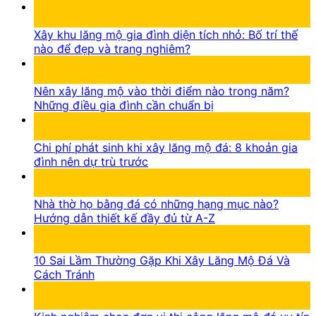
05
Th8
Xây khu lăng mộ gia đình diện tích nhỏ: Bố trí thế
nào để đẹp và trang nghiêm?
05
Th8
Nên xây lăng mộ vào thời điểm nào trong năm?
Những điều gia đình cần chuẩn bị
05
Th8
Chi phí phát sinh khi xây lăng mộ đá: 8 khoản gia
đình nên dự trù trước
16
Th7
Nhà thờ họ bằng đá có những hạng mục nào?
Hướng dẫn thiết kế đầy đủ từ A-Z
15
Th7
10 Sai Lầm Thường Gặp Khi Xây Lăng Mộ Đá Và
Cách Tránh
14
Th7