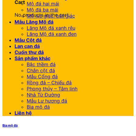
Cart
Mộ đá hai mái
Mộ đá ba mái
No products in the cart.
Mộ lục giác, bát giác
Mẫu Lăng Mộ đá
Lăng Mộ đá xanh rêu
Lăng Mộ đá xanh đen
Mẫu Cột đá
Lan can đá
Cuốn thư đá
Sản phẩm khác
Bậc thềm đá
Chân cột đá
Mẫu Cổng đá
Rồng đá – Chiếu đá
Phong thủy – Tâm linh
Nhà Từ Đường
Mẫu Lư hương đá
Bia mộ đá
Liên hệ
Bia mộ đá