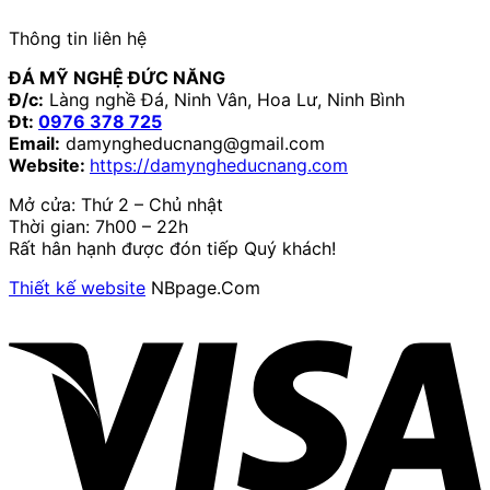
Thông tin liên hệ
ĐÁ MỸ NGHỆ ĐỨC NĂNG
Đ/c:
Làng nghề Đá, Ninh Vân, Hoa Lư, Ninh Bình
Đt:
0976 378 725
Email:
damyngheducnang@gmail.com
Website:
https://damyngheducnang.com
Mở cửa: Thứ 2 – Chủ nhật
Thời gian: 7h00 – 22h
Rất hân hạnh được đón tiếp Quý khách!
Thiết kế website
NBpage.Com