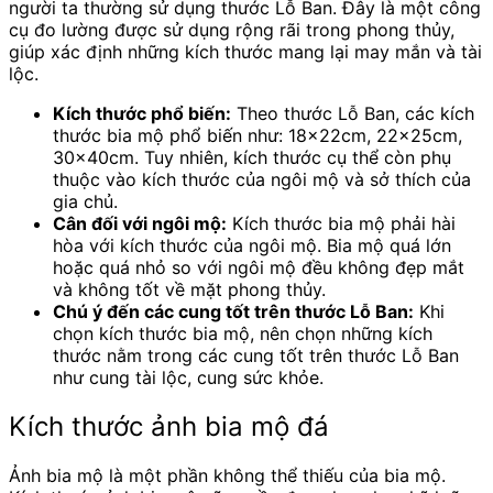
người ta thường sử dụng thước Lỗ Ban. Đây là một công
cụ đo lường được sử dụng rộng rãi trong phong thủy,
giúp xác định những kích thước mang lại may mắn và tài
lộc.
Kích thước phổ biến:
Theo thước Lỗ Ban, các kích
thước bia mộ phổ biến như: 18x22cm, 22x25cm,
30x40cm. Tuy nhiên, kích thước cụ thể còn phụ
thuộc vào kích thước của ngôi mộ và sở thích của
gia chủ.
Cân đối với ngôi mộ:
Kích thước bia mộ phải hài
hòa với kích thước của ngôi mộ. Bia mộ quá lớn
hoặc quá nhỏ so với ngôi mộ đều không đẹp mắt
và không tốt về mặt phong thủy.
Chú ý đến các cung tốt trên thước Lỗ Ban:
Khi
chọn kích thước bia mộ, nên chọn những kích
thước nằm trong các cung tốt trên thước Lỗ Ban
như cung tài lộc, cung sức khỏe.
Kích thước ảnh bia mộ đá
Ảnh bia mộ là một phần không thể thiếu của bia mộ.