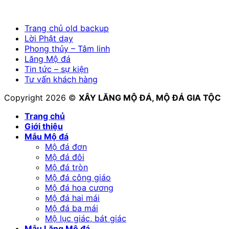
Trang chủ old backup
Lời Phật dạy
Phong thủy – Tâm linh
Lăng Mộ đá
Tin tức – sự kiện
Tư vấn khách hàng
Copyright 2026 ©
XÂY LĂNG MỘ ĐÁ, MỘ ĐÁ GIA TỘC
Trang chủ
Giới thiệu
Mẫu Mộ đá
Mộ đá đơn
Mộ đá đôi
Mộ đá tròn
Mộ đá công giáo
Mộ đá hoa cương
Mộ đá hai mái
Mộ đá ba mái
Mộ lục giác, bát giác
Mẫu Lăng Mộ đá