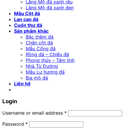
Lăng Mộ đá xanh rêu
Lăng Mộ đá xanh đen
Mẫu Cột đá
Lan can đá
Cuốn thư đá
Sản phẩm khác
Bậc thềm đá
Chân cột đá
Mẫu Cổng đá
Rồng đá – Chiếu đá
Phong thủy – Tâm linh
Nhà Từ Đường
Mẫu Lư hương đá
Bia mộ đá
Liên hệ
Login
Username or email address
*
Password
*