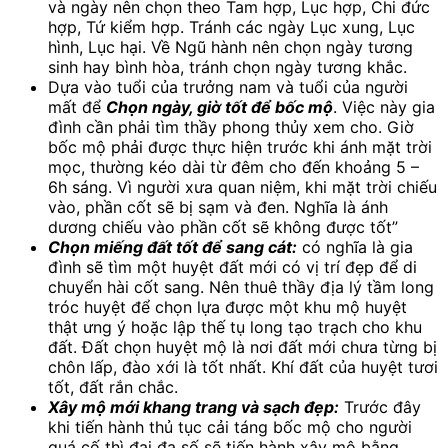
và ngày nên chọn theo Tam hợp, Lục hợp, Chi đức
hợp, Tứ kiểm hợp. Tránh các ngày Lục xung, Lục
hình, Lục hại. Về Ngũ hành nên chọn ngày tương
sinh hay bình hòa, tránh chọn ngày tương khắc.
Dựa vào tuổi của trưởng nam và tuổi của người
mất để
Chọn ngày, giờ tốt để bốc mộ
. Việc này gia
đình cần phải tìm thầy phong thủy xem cho. Giờ
bốc mộ phải được thực hiện trước khi ánh mặt trời
mọc, thường kéo dài từ đêm cho đến khoảng 5 –
6h sáng. Vì người xưa quan niệm, khi mặt trời chiếu
vào, phần cốt sẽ bị sạm và đen. Nghĩa là ánh
dương chiếu vào phần cốt sẽ không được tốt”
Chọn miếng đất tốt để sang cát:
có nghĩa là gia
đình sẽ tìm một huyệt đất mới có vị trí đẹp để di
chuyển hài cốt sang. Nên thuê thầy địa lý tầm long
tróc huyệt để chọn lựa được một khu mộ huyệt
thật ưng ý hoặc lập thế tụ long tạo trạch cho khu
đất. Đất chọn huyệt mộ là nơi đất mới chưa từng bị
chôn lấp, đào xới là tốt nhất. Khí đất của huyệt tươi
tốt, đất rắn chắc.
Xây mộ mới khang trang và sạch đẹp:
Trước đây
khi tiến hành thủ tục cải táng bốc mộ cho người
quá cố thì đại đa số sẽ tiến hành xây mộ bằng