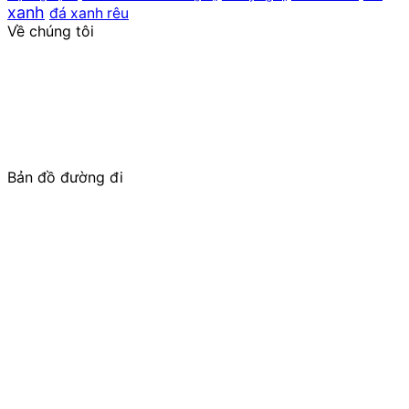
xanh
đá xanh rêu
Về chúng tôi
ĐỨC NĂNG STONE
, là đơn vị UY TÍN – THƯƠNG HIỆU
trong lĩnh vực điêu khắc, chế tác các sản phẩm cao cấp
từ đá: Lăng mộ đá; Mộ đá;
Cột đá
Nhà thờ họ/Đình
Chùa, Từ Đường, Bảo điện, Công trình tâm linh; Cổng đá
cho Nhà thờ tổ, Từ đường, Cổng làng; Cuốn thư đá; Lan
can đá, Lư hương đá, Rồng đá, Chiếu
Rồng đá
, Bàn ghế
đá tự nhiên; Tượng phật đá,….
Bản đồ đường đi