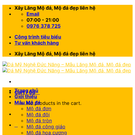
Skip
Xây Lăng Mộ đá, Mộ đá đẹp liên hệ
to
Email
content
07:00 - 21:00
0976 378 725
Công trình tiêu biểu
Tư vấn khách hàng
Xây Lăng Mộ đá, Mộ đá đẹp liên hệ
Trang chủ
Cart /
0
₫
0
Giới thiệu
Mẫu Mộ đá
No products in the cart.
Mộ đá đơn
Mộ đá đôi
Mộ đá tròn
0
Mộ đá công giáo
Mộ đá hoa cương