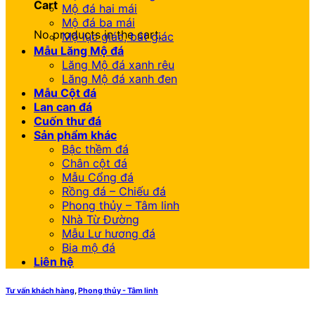
Cart
Mộ đá hai mái
Mộ đá ba mái
No products in the cart.
Mộ lục giác, bát giác
Mẫu Lăng Mộ đá
Lăng Mộ đá xanh rêu
Lăng Mộ đá xanh đen
Mẫu Cột đá
Lan can đá
Cuốn thư đá
Sản phẩm khác
Bậc thềm đá
Chân cột đá
Mẫu Cổng đá
Rồng đá – Chiếu đá
Phong thủy – Tâm linh
Nhà Từ Đường
Mẫu Lư hương đá
Bia mộ đá
Liên hệ
Tư vấn khách hàng
,
Phong thủy - Tâm linh