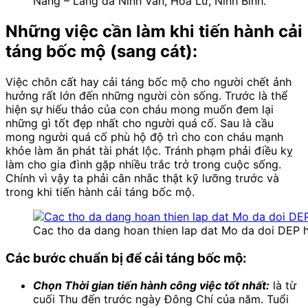
Năng – Làng đá Ninh Vân, Hoa Lư, Ninh Bình.
Những việc cần làm khi tiến hành cải
táng bốc mộ (sang cát):
Việc chôn cất hay cải táng bốc mộ cho người chết ảnh
hưởng rất lớn đến những người còn sống. Trước là thể
hiện sự hiếu thảo của con cháu mong muốn đem lại
những gì tốt đẹp nhất cho người quá cố. Sau là cầu
mong người quá cố phù hộ độ trì cho con cháu mạnh
khỏe làm ăn phát tài phát lộc. Tránh phạm phải điều kỵ
làm cho gia đình gặp nhiều trắc trở trong cuộc sống.
Chính vì vậy ta phải cân nhắc thật kỹ lưỡng trước và
trong khi tiến hành cải táng bốc mộ.
Cac tho da dang hoan thien lap dat Mo da doi DEP h
Các bước chuẩn bị để cải táng bốc mộ:
Chọn Thời gian tiến hành công việc tốt nhất:
là từ
cuối Thu đến trước ngày Đông Chí của năm. Tuổi