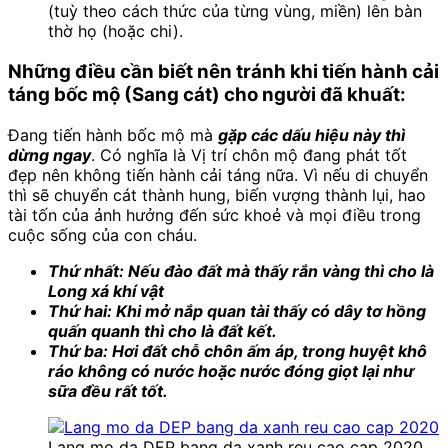
(tuỳ theo cách thức của từng vùng, miền) lên bàn
thờ họ (hoặc chi).
Những điều cần biết nên tránh khi tiến hành cải
táng bốc mộ (Sang cát) cho người đã khuất:
Đang tiến hành bốc mộ mà
gặp các dấu hiệu này thì
dừng ngay
. Có nghĩa là Vị trí chôn mộ đang phát tốt
đẹp nên không tiến hành cải táng nữa. Vì nếu di chuyển
thì sẽ chuyển cát thành hung, biến vượng thành lụi, hao
tài tốn của ảnh hưởng đến sức khoẻ và mọi điều trong
cuộc sống của con cháu.
Thứ nhất: Nếu đào đất mà thấy rắn vàng thì cho là
Long xá khí vật
Thứ hai: Khi mở nắp quan tài thấy có dây tơ hồng
quấn quanh thì cho là đất kết.
Thứ ba: Hơi đất chỗ chôn ấm áp, trong huyệt khô
ráo không có nước hoặc nước đóng giọt lại như
sữa đều rất tốt.
Lang mo da DEP bang da xanh reu cao cap 2020