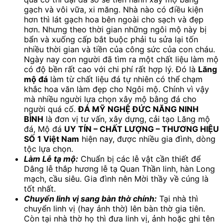
gạch và vôi vữa, xi măng. Nhà nào có điều kiện
hơn thì lát gạch hoa bên ngoài cho sạch và đẹp
hơn. Nhưng theo thời gian những ngôi mộ này bị
bẩn và xuống cấp bắt buộc phải tu sửa lại tốn
nhiều thời gian và tiền của công sức của con cháu.
Ngày nay con người đã tìm ra một chất liệu làm mộ
có độ bền rất cao với chi phí rất hợp lý. Đó là
Lăng
mộ đá
làm từ chất liệu đá tự nhiên có thể chạm
khắc hoa văn làm đẹp cho Ngôi mộ. Chính vì vậy
mà nhiều người lựa chọn xây mộ bằng đá cho
người quá cố.
ĐÁ MỸ NGHỆ ĐỨC NĂNG NINH
BÌNH
là đơn vị tư vấn, xây dựng, cải tạo Lăng mộ
đá, Mộ đá
UY TÍN – CHẤT LƯỢNG – THƯƠNG HIỆU
SỐ 1 Việt Nam
hiện nay, được nhiều gia đình, dòng
tộc lựa chọn.
Làm Lễ tạ mộ:
Chuẩn bị các lễ vật cần thiết để
Dâng lễ thắp hương lễ tạ Quan Thần linh, hàn Long
mạch, cầu siêu. Gia đình nên Mời thầy về cúng là
tốt nhất.
Chuyển linh vị sang bàn thờ chính:
Tại nhà thì
chuyển linh vị (hay ảnh thờ) lên bàn thờ gia tiên.
Còn tại nhà thờ họ thì đưa linh vị, ảnh hoặc ghi tên