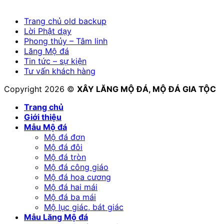
Trang chủ old backup
Lời Phật dạy
Phong thủy – Tâm linh
Lăng Mộ đá
Tin tức – sự kiện
Tư vấn khách hàng
Copyright 2026 ©
XÂY LĂNG MỘ ĐÁ, MỘ ĐÁ GIA TỘC
Trang chủ
Giới thiệu
Mẫu Mộ đá
Mộ đá đơn
Mộ đá đôi
Mộ đá tròn
Mộ đá công giáo
Mộ đá hoa cương
Mộ đá hai mái
Mộ đá ba mái
Mộ lục giác, bát giác
Mẫu Lăng Mộ đá