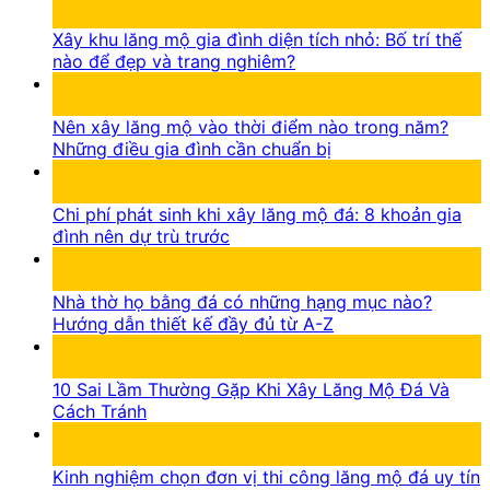
Th8
Xây khu lăng mộ gia đình diện tích nhỏ: Bố trí thế
nào để đẹp và trang nghiêm?
05
Th8
Nên xây lăng mộ vào thời điểm nào trong năm?
Những điều gia đình cần chuẩn bị
05
Th8
Chi phí phát sinh khi xây lăng mộ đá: 8 khoản gia
đình nên dự trù trước
16
Th7
Nhà thờ họ bằng đá có những hạng mục nào?
Hướng dẫn thiết kế đầy đủ từ A-Z
15
Th7
10 Sai Lầm Thường Gặp Khi Xây Lăng Mộ Đá Và
Cách Tránh
14
Th7
Kinh nghiệm chọn đơn vị thi công lăng mộ đá uy tín