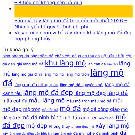
– 8 tiêu chí không nên bỏ qua
13
Th7
Báo giá xây lăng mộ đá trọn gói mới nhất 2026 –
Những yếu tố quyết định chi phí
Vì sao nên chọn vị trí xây dựng khu lăng mộ đá đẹp
hợp phong thủy
Từ khóa gợi ý
cột đá khối
binh phong da
bậc thềm đá
chân cột đá
cuon thu da
cột
khu lăng mộ
lăng
đá đẹp
giá lăng mộ đá
lan can đá
lâu thờ
lăng mộ
mộ
lăng mộ gia đình
lăng mộ họ
lăng mộ tròn
đá
lăng mộ đá
lăng mộ đá công giáo
lăng mộ đá nguyên khối
lăng mộ đá đẹp
lăng đá
lăng mộ đẹp
xanh rêu
mẫu lăng mộ
mẫu
mẫu cột đá
mẫu mộ tròn
mẫu mộ đá
mộ đá
mộ đẹp
mộ tròn
mộ đá công giáo
mộ
mộ tròn đá
mộ
mộ đá ninh bình
mộ đá xanh rêu
đá giá rẻ
mộ đá đôi
đá đẹp
mộ đẹp
xây lăng mộ
Phong thủy
phong thủy mộ
đá
đá mỹ nghệ
đá ninh bình
xây lăng mộ đá
điều cần biết khi làm lăng mộ