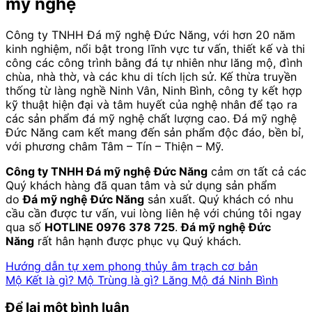
mỹ nghệ
Công ty TNHH Đá mỹ nghệ Đức Năng, với hơn 20 năm
kinh nghiệm, nổi bật trong lĩnh vực tư vấn, thiết kế và thi
công các công trình bằng đá tự nhiên như lăng mộ, đình
chùa, nhà thờ, và các khu di tích lịch sử. Kế thừa truyền
thống từ làng nghề Ninh Vân, Ninh Bình, công ty kết hợp
kỹ thuật hiện đại và tâm huyết của nghệ nhân để tạo ra
các sản phẩm đá mỹ nghệ chất lượng cao. Đá mỹ nghệ
Đức Năng cam kết mang đến sản phẩm độc đáo, bền bỉ,
với phương châm Tâm – Tín – Thiện – Mỹ.
Công ty TNHH Đá mỹ nghệ Đức Năng
cảm ơn tất cả các
Quý khách hàng đã quan tâm và sử dụng sản phẩm
do
Đá mỹ nghệ Đức Năng
sản xuất. Quý khách có nhu
cầu cần được tư vấn, vui lòng liên hệ với chúng tôi ngay
qua số
HOTLINE 0976 378 725
.
Đá mỹ nghệ Đức
Năng
rất hân hạnh được phục vụ Quý khách.
Hướng dẫn tự xem phong thủy âm trạch cơ bản
Mộ Kết là gì? Mộ Trùng là gì? Lăng Mộ đá Ninh Bình
Để lại một bình luận