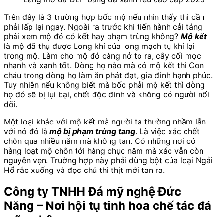
Trên đây là 3 trường hợp bốc mộ nếu nhìn thấy thì cần
phải lấp lại ngay. Ngoài ra trước khi tiến hành cải táng
phải xem mộ đó có kết hay phạm trùng không?
Mộ kết
là mộ đã thụ được Long khí của long mạch tụ khí lại
trong mộ. Làm cho mộ đó càng nở to ra, cây cối mọc
nhanh và xanh tốt. Dòng họ nào mà có mộ kết thì Con
cháu trong dòng họ làm ăn phát đạt, gia đình hạnh phúc.
Tuy nhiên nếu không biết mà bốc phải mộ kết thì dòng
họ đó sẽ bị lụi bại, chết độc đinh và không có người nối
dõi.
Một loại khác với mộ kết mà người ta thường nhầm lẫn
với nó đó là
mộ bị phạm trùng tang
. Là việc xác chết
chôn qua nhiều năm mà không tan. Có những nơi có
hàng loạt mộ chôn tới hàng chục năm mà xác vẫn còn
nguyên vẹn. Trường hợp này phải dùng bột của loại Ngải
Hổ rắc xuống và đọc chú thì thịt mới tan ra.
Công ty TNHH Đá mỹ nghệ Đức
Năng – Nơi hội tụ tinh hoa chế tác đá