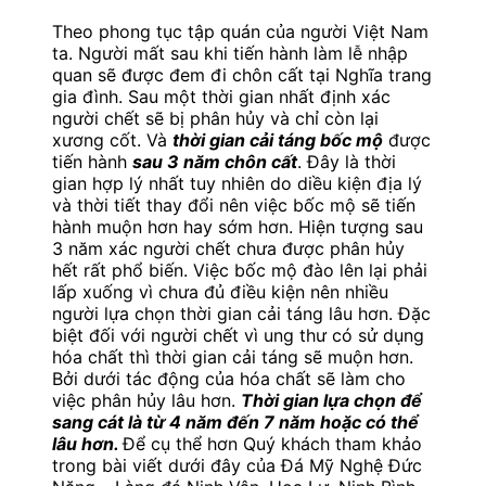
Theo phong tục tập quán của người Việt Nam
ta. Người mất sau khi tiến hành làm lễ nhập
quan sẽ được đem đi chôn cất tại Nghĩa trang
gia đình. Sau một thời gian nhất định xác
người chết sẽ bị phân hủy và chỉ còn lại
xương cốt. Và
thời gian cải táng bốc mộ
được
tiến hành
sau 3 năm chôn cất
. Đây là thời
gian hợp lý nhất tuy nhiên do diều kiện địa lý
và thời tiết thay đổi nên việc bốc mộ sẽ tiến
hành muộn hơn hay sớm hơn. Hiện tượng sau
3 năm xác người chết chưa được phân hủy
hết rất phổ biến. Việc bốc mộ đào lên lại phải
lấp xuống vì chưa đủ điều kiện nên nhiều
người lựa chọn thời gian cải táng lâu hơn. Đặc
biệt đối với người chết vì ung thư có sử dụng
hóa chất thì thời gian cải táng sẽ muộn hơn.
Bởi dưới tác động của hóa chất sẽ làm cho
việc phân hủy lâu hơn.
Thời gian lựa chọn để
sang cát là từ 4 năm đến 7 năm hoặc có thể
lâu hơn.
Để cụ thể hơn Quý khách tham khảo
trong bài viết dưới đây của Đá Mỹ Nghệ Đức