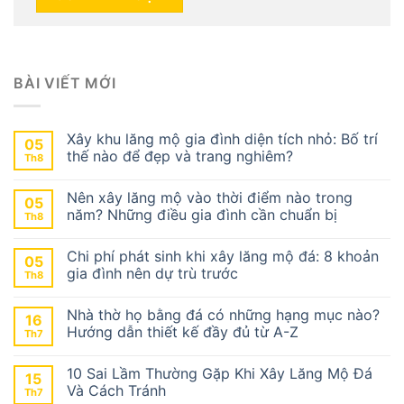
BÀI VIẾT MỚI
Xây khu lăng mộ gia đình diện tích nhỏ: Bố trí
05
thế nào để đẹp và trang nghiêm?
Th8
Nên xây lăng mộ vào thời điểm nào trong
05
năm? Những điều gia đình cần chuẩn bị
Th8
Chi phí phát sinh khi xây lăng mộ đá: 8 khoản
05
gia đình nên dự trù trước
Th8
Nhà thờ họ bằng đá có những hạng mục nào?
16
Hướng dẫn thiết kế đầy đủ từ A-Z
Th7
10 Sai Lầm Thường Gặp Khi Xây Lăng Mộ Đá
15
Và Cách Tránh
Th7