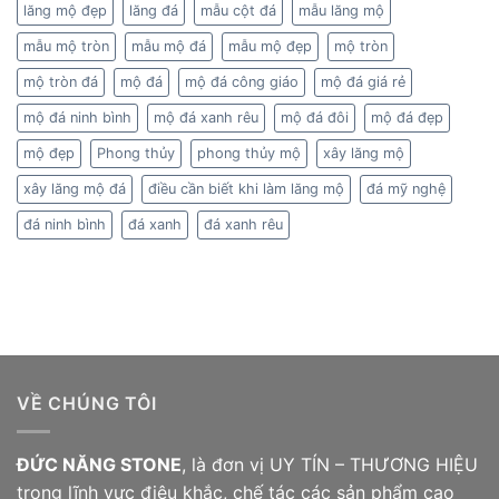
lăng mộ đẹp
lăng đá
mẫu cột đá
mẫu lăng mộ
mẫu mộ tròn
mẫu mộ đá
mẫu mộ đẹp
mộ tròn
mộ tròn đá
mộ đá
mộ đá công giáo
mộ đá giá rẻ
mộ đá ninh bình
mộ đá xanh rêu
mộ đá đôi
mộ đá đẹp
mộ đẹp
Phong thủy
phong thủy mộ
xây lăng mộ
xây lăng mộ đá
điều cần biết khi làm lăng mộ
đá mỹ nghệ
đá ninh bình
đá xanh
đá xanh rêu
VỀ CHÚNG TÔI
ĐỨC NĂNG STONE
, là đơn vị UY TÍN – THƯƠNG HIỆU
trong lĩnh vực điêu khắc, chế tác các sản phẩm cao