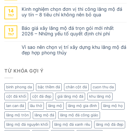
Kinh nghiệm chọn đơn vị thi công lăng mộ đá
14
uy tín – 8 tiêu chí không nên bỏ qua
Th7
Báo giá xây lăng mộ đá trọn gói mới nhất
13
2026 – Những yếu tố quyết định chi phí
Th7
Vì sao nên chọn vị trí xây dựng khu lăng mộ đá
đẹp hợp phong thủy
TỪ KHÓA GỢI Ý
binh phong da
bậc thềm đá
chân cột đá
cuon thu da
cột đá khối
cột đá đẹp
giá lăng mộ đá
khu lăng mộ
lan can đá
lâu thờ
lăng mộ
lăng mộ gia đình
lăng mộ họ
lăng mộ tròn
lăng mộ đá
lăng mộ đá công giáo
lăng mộ đá nguyên khối
lăng mộ đá xanh rêu
lăng mộ đá đẹp