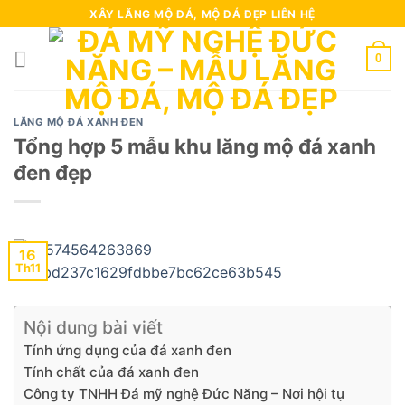
Skip
XÂY LĂNG MỘ ĐÁ, MỘ ĐÁ ĐẸP LIÊN HỆ
to
content
0
LĂNG MỘ ĐÁ XANH ĐEN
Tổng hợp 5 mẫu khu lăng mộ đá xanh
đen đẹp
16
Th11
Nội dung bài viết
Tính ứng dụng của đá xanh đen
Tính chất của đá xanh đen
Công ty TNHH Đá mỹ nghệ Đức Năng – Nơi hội tụ