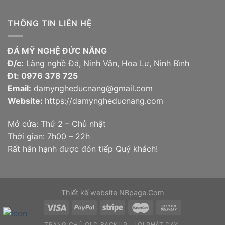
THÔNG TIN LIÊN HỆ
ĐÁ MỸ NGHỆ ĐỨC NĂNG
Đ/c:
Làng nghề Đá, Ninh Vân, Hoa Lư, Ninh Bình
Đt:
0976 378 725
Email:
damyngheducnang@gmail.com
Website:
https://damyngheducnang.com
Mở cửa: Thứ 2 – Chủ nhật
Thời gian: 7h00 – 22h
Rất hân hạnh được đón tiếp Quý khách!
Thiết kế website
NBpage.Com
TRANG CHỦ OLD BACKUP
LỜI PHẬT DẠY