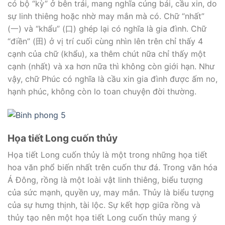
có bộ “kỳ” ở bên trái, mang nghĩa cúng bái, cầu xin, do
sự linh thiêng hoặc nhờ may mắn mà có. Chữ “nhất”
(一) và “khẩu” (口) ghép lại có nghĩa là gia đình. Chữ
“điền” (田) ở vị trí cuối cùng nhìn lên trên chỉ thấy 4
cạnh của chữ (khẩu), xa thêm chút nữa chỉ thấy một
cạnh (nhất) và xa hơn nữa thì không còn giới hạn. Như
vậy, chữ Phúc có nghĩa là cầu xin gia đình được ấm no,
hạnh phúc, không còn lo toan chuyện đời thường.
Họa tiết Long cuốn thủy
Họa tiết Long cuốn thủy là một trong những họa tiết
hoa văn phổ biến nhất trên cuốn thư đá. Trong văn hóa
Á Đông, rồng là một loài vật linh thiêng, biểu tượng
của sức mạnh, quyền uy, may mắn. Thủy là biểu tượng
của sự hưng thịnh, tài lộc. Sự kết hợp giữa rồng và
thủy tạo nên một họa tiết Long cuốn thủy mang ý