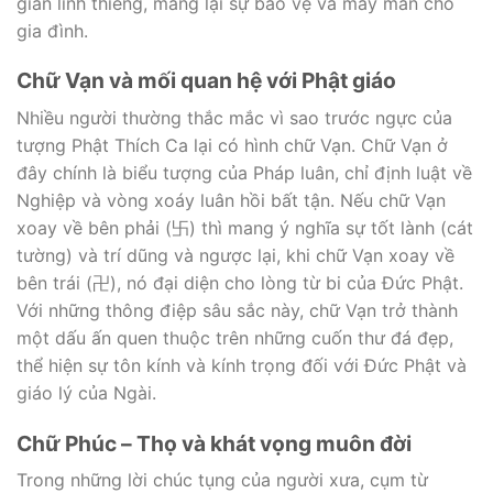
gian linh thiêng, mang lại sự bảo vệ và may mắn cho
gia đình.
Chữ Vạn và mối quan hệ với Phật giáo
Nhiều người thường thắc mắc vì sao trước ngực của
tượng Phật Thích Ca lại có hình chữ Vạn. Chữ Vạn ở
đây chính là biểu tượng của Pháp luân, chỉ định luật về
Nghiệp và vòng xoáy luân hồi bất tận. Nếu chữ Vạn
xoay về bên phải (卐) thì mang ý nghĩa sự tốt lành (cát
tường) và trí dũng và ngược lại, khi chữ Vạn xoay về
bên trái (卍), nó đại diện cho lòng từ bi của Đức Phật.
Với những thông điệp sâu sắc này, chữ Vạn trở thành
một dấu ấn quen thuộc trên những cuốn thư đá đẹp,
thể hiện sự tôn kính và kính trọng đối với Đức Phật và
giáo lý của Ngài.
Chữ Phúc – Thọ và khát vọng muôn đời
Trong những lời chúc tụng của người xưa, cụm từ