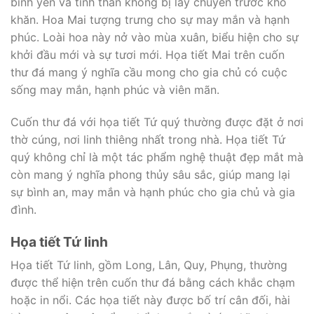
bình yên và tinh thần không bị lay chuyển trước khó
khăn. Hoa Mai tượng trưng cho sự may mắn và hạnh
phúc. Loài hoa này nở vào mùa xuân, biểu hiện cho sự
khởi đầu mới và sự tươi mới. Họa tiết Mai trên cuốn
thư đá mang ý nghĩa cầu mong cho gia chủ có cuộc
sống may mắn, hạnh phúc và viên mãn.
Cuốn thư đá với họa tiết Tứ quý thường được đặt ở nơi
thờ cúng, nơi linh thiêng nhất trong nhà. Họa tiết Tứ
quý không chỉ là một tác phẩm nghệ thuật đẹp mắt mà
còn mang ý nghĩa phong thủy sâu sắc, giúp mang lại
sự bình an, may mắn và hạnh phúc cho gia chủ và gia
đình.
Họa tiết Tứ linh
Họa tiết Tứ linh, gồm Long, Lân, Quy, Phụng, thường
được thể hiện trên cuốn thư đá bằng cách khắc chạm
hoặc in nổi. Các họa tiết này được bố trí cân đối, hài