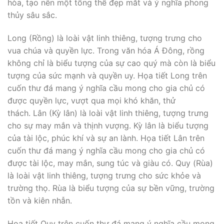
hòa, tạo nên một tổng thể đẹp mắt và ý nghĩa phong
thủy sâu sắc.
Long (Rồng) là loài vật linh thiêng, tượng trưng cho
vua chúa và quyền lực. Trong văn hóa Á Đông, rồng
không chỉ là biểu tượng của sự cao quý mà còn là biểu
tượng của sức mạnh và quyền uy. Họa tiết Long trên
cuốn thư đá mang ý nghĩa cầu mong cho gia chủ có
được quyền lực, vượt qua mọi khó khăn, thử
thách. Lân (Kỳ lân) là loài vật linh thiêng, tượng trưng
cho sự may mắn và thịnh vượng. Kỳ lân là biểu tượng
của tài lộc, phúc khí và sự an lành. Họa tiết Lân trên
cuốn thư đá mang ý nghĩa cầu mong cho gia chủ có
được tài lộc, may mắn, sung túc và giàu có. Quy (Rùa)
là loài vật linh thiêng, tượng trưng cho sức khỏe và
trường thọ. Rùa là biểu tượng của sự bền vững, trường
tồn và kiên nhẫn.
Họa tiết Quy trên cuốn thư đá mang ý nghĩa cầu mong