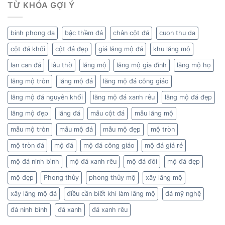
TỪ KHÓA GỢI Ý
binh phong da
bậc thềm đá
chân cột đá
cuon thu da
cột đá khối
cột đá đẹp
giá lăng mộ đá
khu lăng mộ
lan can đá
lâu thờ
lăng mộ
lăng mộ gia đình
lăng mộ họ
lăng mộ tròn
lăng mộ đá
lăng mộ đá công giáo
lăng mộ đá nguyên khối
lăng mộ đá xanh rêu
lăng mộ đá đẹp
lăng mộ đẹp
lăng đá
mẫu cột đá
mẫu lăng mộ
mẫu mộ tròn
mẫu mộ đá
mẫu mộ đẹp
mộ tròn
mộ tròn đá
mộ đá
mộ đá công giáo
mộ đá giá rẻ
mộ đá ninh bình
mộ đá xanh rêu
mộ đá đôi
mộ đá đẹp
mộ đẹp
Phong thủy
phong thủy mộ
xây lăng mộ
xây lăng mộ đá
điều cần biết khi làm lăng mộ
đá mỹ nghệ
đá ninh bình
đá xanh
đá xanh rêu