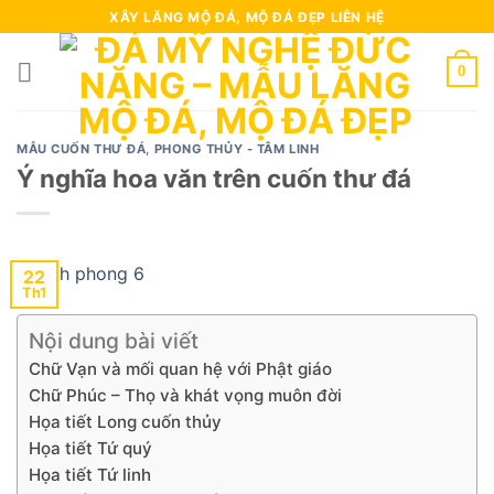
Skip
XÂY LĂNG MỘ ĐÁ, MỘ ĐÁ ĐẸP LIÊN HỆ
to
content
0
MẪU CUỐN THƯ ĐÁ
,
PHONG THỦY - TÂM LINH
Ý nghĩa hoa văn trên cuốn thư đá
22
Th1
Nội dung bài viết
Chữ Vạn và mối quan hệ với Phật giáo
Chữ Phúc – Thọ và khát vọng muôn đời
Họa tiết Long cuốn thủy
Họa tiết Tứ quý
Họa tiết Tứ linh