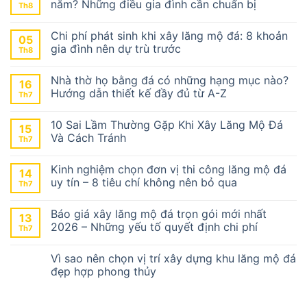
năm? Những điều gia đình cần chuẩn bị
Th8
Chi phí phát sinh khi xây lăng mộ đá: 8 khoản
05
gia đình nên dự trù trước
Th8
Nhà thờ họ bằng đá có những hạng mục nào?
16
Hướng dẫn thiết kế đầy đủ từ A-Z
Th7
10 Sai Lầm Thường Gặp Khi Xây Lăng Mộ Đá
15
Và Cách Tránh
Th7
Kinh nghiệm chọn đơn vị thi công lăng mộ đá
14
uy tín – 8 tiêu chí không nên bỏ qua
Th7
Báo giá xây lăng mộ đá trọn gói mới nhất
13
2026 – Những yếu tố quyết định chi phí
Th7
Vì sao nên chọn vị trí xây dựng khu lăng mộ đá
đẹp hợp phong thủy