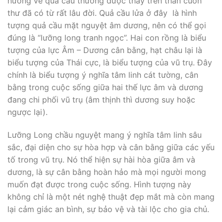
hướng về quả cầu thường được thấy trên thân cuốn
thư đã có từ rất lâu đời. Quả cầu lửa ở đây là hình
tượng quả cầu mặt nguyệt âm dương, nên có thể gọi
đúng là “lưỡng long tranh ngọc”. Hai con rồng là biểu
tượng của lực Âm – Dương cân bằng, hạt châu lại là
biểu tượng của Thái cực, là biểu tượng của vũ trụ. Đây
chính là biểu tượng ý nghĩa tâm linh cát tường, cân
bằng trong cuộc sống giữa hai thế lực âm và dương
đang chi phối vũ trụ (âm thịnh thì dương suy hoặc
ngược lại).
Lưỡng Long chầu nguyệt mang ý nghĩa tâm linh sâu
sắc, đại diện cho sự hòa hợp và cân bằng giữa các yếu
tố trong vũ trụ. Nó thể hiện sự hài hòa giữa âm và
dương, là sự cân bằng hoàn hảo mà mọi người mong
muốn đạt được trong cuộc sống. Hình tượng này
không chỉ là một nét nghệ thuật đẹp mắt mà còn mang
lại cảm giác an bình, sự bảo vệ và tài lộc cho gia chủ.